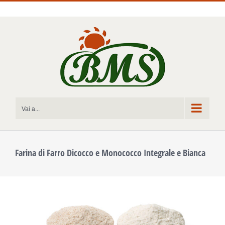
Salta
al
contenuto
Vai a...
Farina di Farro Dicocco e Monococco Integrale e Bianca
Ingrandisci
immagine