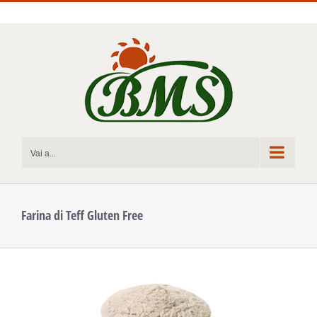
Salta
al
contenuto
Vai a...
Farina di Teff Gluten Free
Ingrandisci
immagine