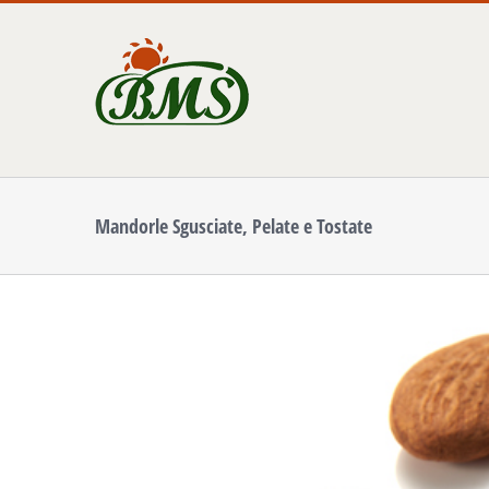
Salta
al
contenuto
Mandorle Sgusciate, Pelate e Tostate
Ingrandisci
immagine